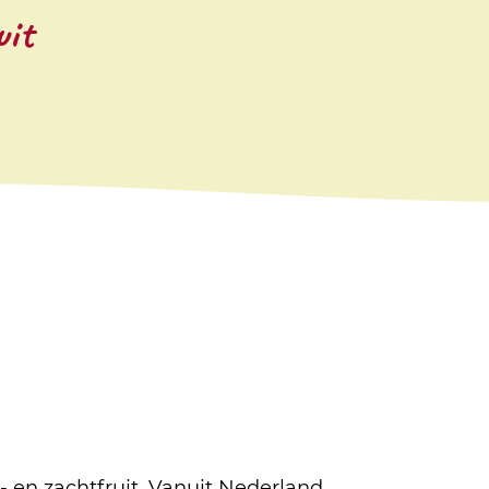
uit
d- en zachtfruit. Vanuit Nederland