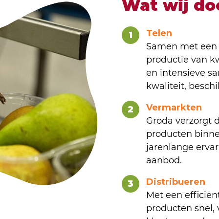
Wat wij do
Telen
1
Samen met een n
productie van kw
en intensieve s
kwaliteit, besch
Vermarkten
2
Groda verzorgt 
producten binne
jarenlange ervar
aanbod.
Distribueren
3
Met een efficiën
producten snel, 