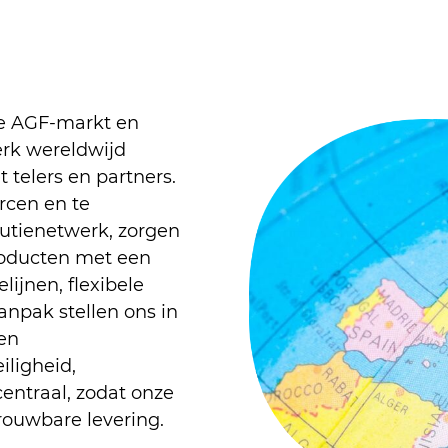
ale AGF-markt en
erk wereldwijd
elers en partners.
rcen en te
butienetwerk, zorgen
producten met een
ijnen, flexibele
anpak stellen ons in
 en
ligheid,
centraal, zodat onze
rouwbare levering.